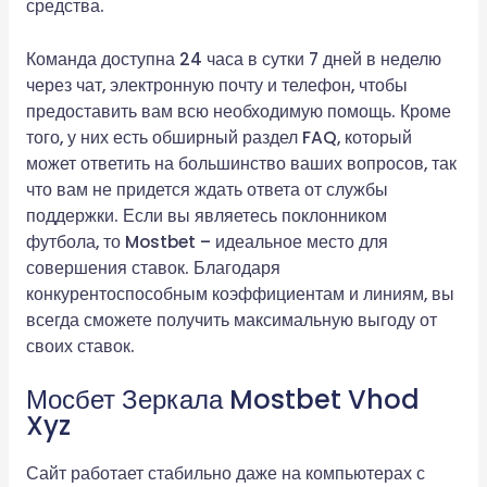
средства.
Команда доступна 24 часа в сутки 7 дней в неделю
через чат, электронную почту и телефон, чтобы
предоставить вам всю необходимую помощь. Кроме
того, у них есть обширный раздел FAQ, который
может ответить на большинство ваших вопросов, так
что вам не придется ждать ответа от службы
поддержки. Если вы являетесь поклонником
футбола, то Mostbet – идеальное место для
совершения ставок. Благодаря
конкурентоспособным коэффициентам и линиям, вы
всегда сможете получить максимальную выгоду от
своих ставок.
Мосбет Зеркала Mostbet Vhod
Xyz
Сайт работает стабильно даже на компьютерах с