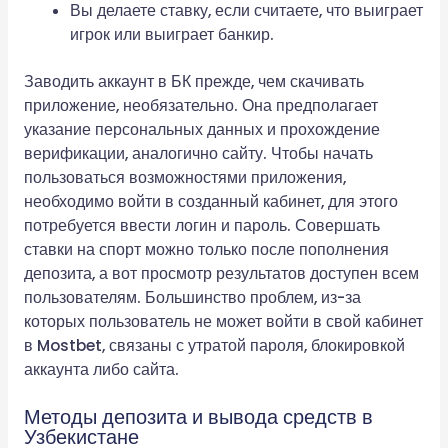
Вы делаете ставку, если считаете, что выиграет
игрок или выиграет банкир.
Заводить аккаунт в БК прежде, чем скачивать
приложение, необязательно. Она предполагает
указание персональных данных и прохождение
верификации, аналогично сайту. Чтобы начать
пользоваться возможностями приложения,
необходимо войти в созданный кабинет, для этого
потребуется ввести логин и пароль. Совершать
ставки на спорт можно только после пополнения
депозита, а вот просмотр результатов доступен всем
пользователям. Большинство проблем, из-за
которых пользователь не может войти в свой кабинет
в Mostbet, связаны с утратой пароля, блокировкой
аккаунта либо сайта.
Методы депозита и вывода средств в
Узбекистане