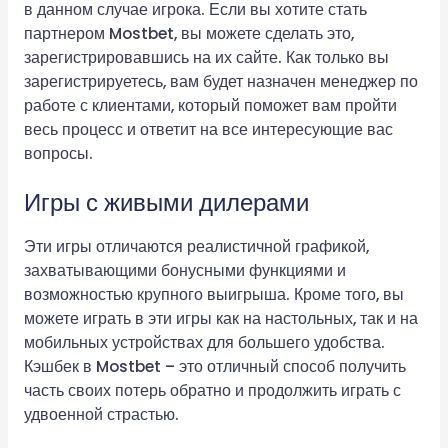
в данном случае игрока. Если вы хотите стать
партнером Mostbet, вы можете сделать это,
зарегистрировавшись на их сайте. Как только вы
зарегистрируетесь, вам будет назначен менеджер по
работе с клиентами, который поможет вам пройти
весь процесс и ответит на все интересующие вас
вопросы.
Игры с живыми дилерами
Эти игры отличаются реалистичной графикой,
захватывающими бонусными функциями и
возможностью крупного выигрыша. Кроме того, вы
можете играть в эти игры как на настольных, так и на
мобильных устройствах для большего удобства.
Кэшбек в Mostbet – это отличный способ получить
часть своих потерь обратно и продолжить играть с
удвоенной страстью.