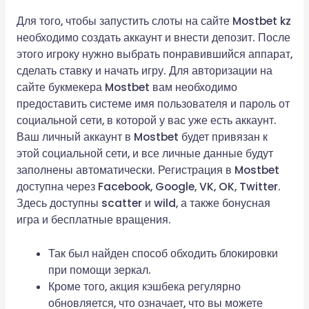
Для того, чтобы запустить слоты на сайте Mostbet kz
необходимо создать аккаунт и внести депозит. После
этого игроку нужно выбрать понравившийся аппарат,
сделать ставку и начать игру. Для авторизации на
сайте букмекера Mostbet вам необходимо
предоставить системе имя пользователя и пароль от
социальной сети, в которой у вас уже есть аккаунт.
Ваш личный аккаунт в Mostbet будет привязан к
этой социальной сети, и все личные данные будут
заполнены автоматически. Регистрация в Mostbet
доступна через Facebook, Google, VK, OK, Twitter.
Здесь доступны scatter и wild, а также бонусная
игра и бесплатные вращения.
Так был найден способ обходить блокировки
при помощи зеркал.
Кроме того, акция кэшбека регулярно
обновляется, что означает, что вы можете