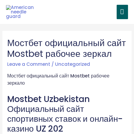
Мостбет официальный сайт
Mostbet рабочее зеркал
Leave a Comment
/
Uncategorized
Мостбет официальный сайт Mostbet рабочее
зеркало
Mostbet Uzbekistan
Официальный сайт
спортивных ставок и онлайн-
казино UZ 202