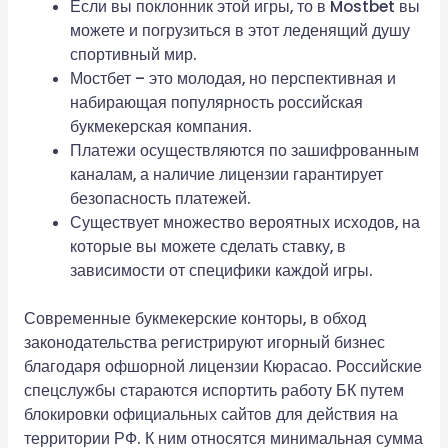
Если вы поклонник этой игры, то в Mostbet вы
можете и погрузиться в этот леденящий душу
спортивный мир.
Мостбет – это молодая, но перспективная и
набирающая популярность российская
букмекерская компания.
Платежи осуществляются по зашифрованным
каналам, а наличие лицензии гарантирует
безопасность платежей.
Существует множество вероятных исходов, на
которые вы можете сделать ставку, в
зависимости от специфики каждой игры.
Современные букмекерские конторы, в обход
законодательства регистрируют игорный бизнес
благодаря офшорной лицензии Кюрасао. Российские
спецслужбы стараются испортить работу БК путем
блокировки официальных сайтов для действия на
территории РФ. К ним относятся минимальная сумма