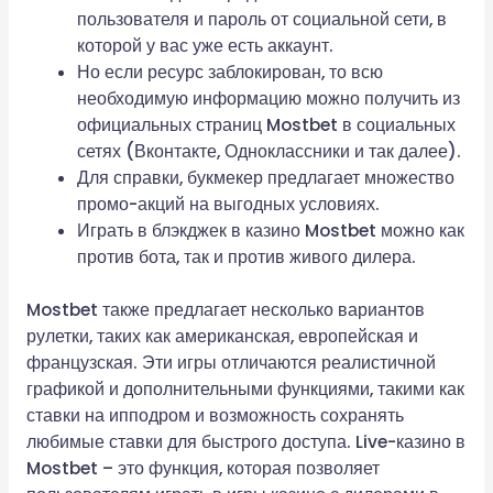
пользователя и пароль от социальной сети, в
которой у вас уже есть аккаунт.
Но если ресурс заблокирован, то всю
необходимую информацию можно получить из
официальных страниц Mostbet в социальных
сетях (Вконтакте, Одноклассники и так далее).
Для справки, букмекер предлагает множество
промо-акций на выгодных условиях.
Играть в блэкджек в казино Mostbet можно как
против бота, так и против живого дилера.
Mostbet также предлагает несколько вариантов
рулетки, таких как американская, европейская и
французская. Эти игры отличаются реалистичной
графикой и дополнительными функциями, такими как
ставки на ипподром и возможность сохранять
любимые ставки для быстрого доступа. Live-казино в
Mostbet – это функция, которая позволяет