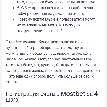
того, как деньги будут зачислены на ваш счет.
В iOS — просто согласиться на добавление
веб-приложения на домашний экран.
Поэтому португальские пользователи могут
использовать MB Net / MB Way для
осуществления платежей.
Это обеспечивает более захватывающий и
аутентичный игровой процесс, поскольку игроки
могут видеть и общаться с дилером так же, как в
наземном казино. Популярные настольные игры,
такие как блэкджек, рулетка, баккара и покер, часто
встречаются в живых казино. Бесплатные вращения
– это еще один способ получить больше от своих
ставок.
Регистрация счета в Mostbet за 4
шага