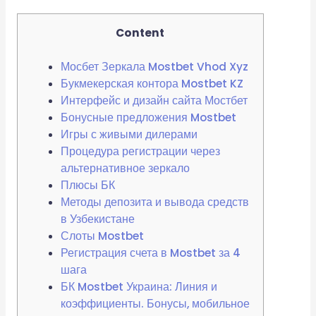
Content
Мосбет Зеркала Mostbet Vhod Xyz
Букмекерская контора Mostbet KZ
Интерфейс и дизайн сайта Мостбет
Бонусные предложения Mostbet
Игры с живыми дилерами
Процедура регистрации через
альтернативное зеркало
Плюсы БК
Методы депозита и вывода средств
в Узбекистане
Слоты Mostbet
Регистрация счета в Mostbet за 4
шага
БК Mostbet Украина: Линия и
коэффициенты. Бонусы, мобильное