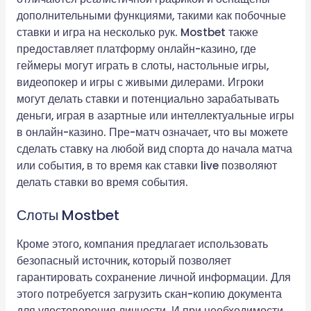
дополнительными функциями, такими как побочные
ставки и игра на несколько рук. Mostbet также
предоставляет платформу онлайн-казино, где
геймеры могут играть в слоты, настольные игры,
видеопокер и игры с живыми дилерами. Игроки
могут делать ставки и потенциально зарабатывать
деньги, играя в азартные или интеллектуальные игры
в онлайн-казино. Пре-матч означает, что вы можете
сделать ставку на любой вид спорта до начала матча
или события, в то время как ставки live позволяют
делать ставки во время события.
Слоты Mostbet
Кроме этого, компания предлагает использовать
безопасный источник, который позволяет
гарантировать сохранение личной информации. Для
этого потребуется загрузить скан-копию документа
для удостоверения личности. И при необходимости