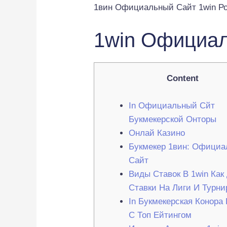
1вин Официальный Сайт 1win Ро
1win Официа
Content
In Официальный Сйт
Букмекерской Онторы
Онлай Казино
Букмекер 1вин: Офици
Сайт
Виды Ставок В 1win Как
Ставки На Лиги И Турн
In Букмекерская Конора
С Топ Ейтингом