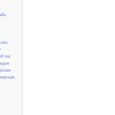
айн
win:
т
 И Ios
ация
рская
керская