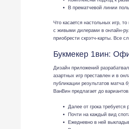
В прематчевой линии пол
Что касается настольных игр, то
с живыми дилерами в онлайн-рул
приобрести скрэтч-карты. Все сл
Букмекер 1вин: Оф
Дизайн приложений разрабатвал
азартных игр преставлен и в онл
публикации результатов матча б
ВанВин предлагает до вариантов
Далее от грока требуется
Почти на каждый вид спот
Ежедневно в ней выклады