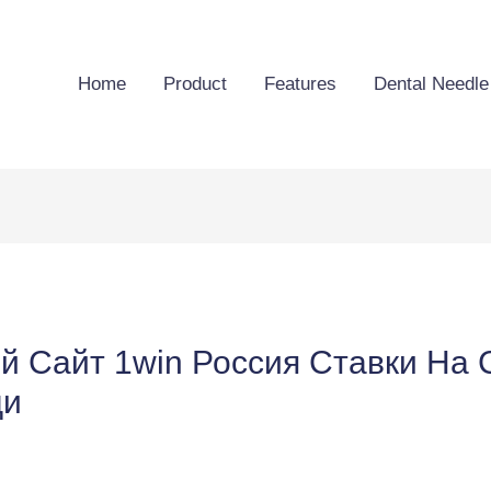
Home
Product
Features
Dental Needle
 Сайт 1win Россия Ставки На 
ци