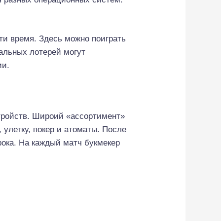
сти время. Здесь можно поиграть
тальных лотерей могут
ии.
тройств. Широий «ассортимент»
, улетку, покер и атоматы. После
рока. На каждый матч букмекер