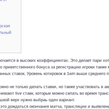
рская
альный
лючается в высоких коэффициентах. Это делает пари хо
 приветственного бонуса за регистрацию игроки также
нных ставок. Уровень котировок в 1win выше среднего п
но не только делать ставки, но также участвовать в ак
нимают live ставк, которые можно селать во время тран
ашкой верх нужно выбраь один вариант.
– это дождаться окончания матча, трансляции и выявлен