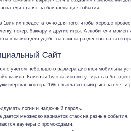
ьзователи ставят на близлежащие события.
 в 1вин их предостаточно для того, чтобы хорошо прове
етку, покер, баккару и другие игры. А любители момен
оты в казино для удобства поиска разделены на категор
ициальный Сайт
ся с учетом небольшого размера дисплея мобильны ус
айн казино. Клиенты 1win казино могут ирать в блэкджек
укмекерская контора 1Win выплатит выигрыш на счет иг
.
 ридумать логин и надежный пароль.
а дается множесво вариантов стаок на разные события.
ваются ваучеры с промокодами.