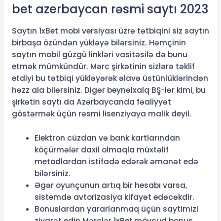
bet azerbaycan rəsmi saytı 2023
Saytın 1xBet mobi versiyası üzrə tətbiqini siz saytın
birbaşa özündən yükləyə bilərsiniz. Həmçinin
saytın mobil güzgü linkləri vasitəsilə də bunu
etmək mümkündür. Mərc şirkətinin sizlərə təklif
etdiyi bu tətbiqi yükləyərək əlavə üstünlüklərindən
həzz ala bilərsiniz. Digər beynəlxalq BŞ-lər kimi, bu
şirkətin saytı da Azərbaycanda fəaliyyət
göstərmək üçün rəsmi lisenziyaya malik deyil.
Elektron cüzdan və bank kartlarından
köçürmələr daxil olmaqla müxtəlif
metodlardan istifadə edərək əmanət edə
bilərsiniz.
Əgər oyunçunun artıq bir hesabı varsa,
sistemdə avtorizasiya kifayət edəcəkdir.
Bonuslardan yararlanmaq üçün saytimizi
ziyarət edin Mərclər 1xBet,mövcud bonus