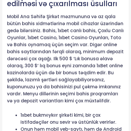
edilməsi və çıxarılması üsulları
Mobil Ana Səhifə Şirkət məzmununa və az qala
bütün bahis xidmətlərinə mobil cihazlar üzərindən
gedə bilərsiniz. Bahis, 1xbet canlı bahis, Çoxlu Canlı
Oyunlar, 1xbet Casino, 1xbet Casino Oyunları, Toto
və Bahis oynamaq üçün seçim var. Digər online
bahis saytlarından fərqli olaraq, minimum depozit
dərəcəsi çox aşağı. Ilk 500 $ ‘Lık bonusa əlavə
olaraq, 300 $’ lıq bonus eyni zamanda 1xBet online
kazinolarda üçün də bir bonus təqdim edir. Bu
şəkildə, lazımlı şərtləri sağlayabiliyorsanız,
kuponunuzu ya da bahisinizi pul çəkmə imkanınız
vardır. Menyu dillərinin seçimi bahis proqramları
və ya depozit variantları kimi çox müxtəlifdir.
1xbet bukmеykеr şirkəti kimi, bir çox
istifadəçilər onu sevir və üstünlük verirlər.
Onun həm mobil veb-saytı, həm də Android