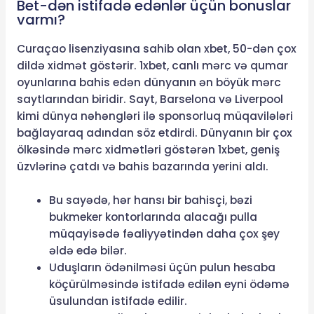
Bet-dən istifadə edənlər üçün bonuslar
varmı?
Curaçao lisenziyasına sahib olan xbet, 50-dən çox
dildə xidmət göstərir. 1xbet, canlı mərc və qumar
oyunlarına bahis edən dünyanın ən böyük mərc
saytlarından biridir. Sayt, Barselona və Liverpool
kimi dünya nəhəngləri ilə sponsorluq müqavilələri
bağlayaraq adından söz etdirdi. Dünyanın bir çox
ölkəsində mərc xidmətləri göstərən 1xbet, geniş
üzvlərinə çatdı və bahis bazarında yerini aldı.
Bu sayədə, hər hansı bir bahisçi, bəzi
bukmeker kontorlarında alacağı pulla
müqayisədə fəaliyyətindən daha çox şey
əldə edə bilər.
Uduşların ödənilməsi üçün pulun hesaba
köçürülməsində istifadə edilən eyni ödəmə
üsulundan istifadə edilir.