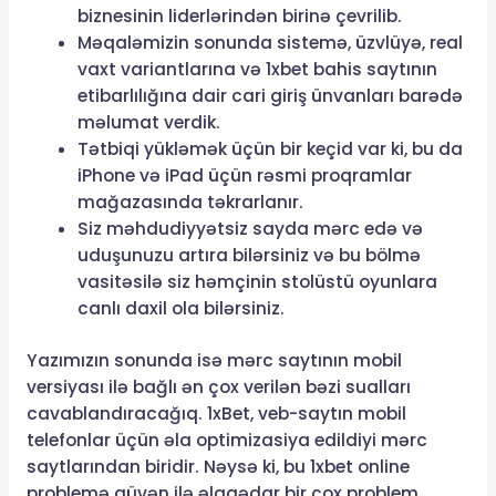
biznesinin liderlərindən birinə çevrilib.
Məqaləmizin sonunda sistemə, üzvlüyə, real
vaxt variantlarına və 1xbet bahis saytının
etibarlılığına dair cari giriş ünvanları barədə
məlumat verdik.
Tətbiqi yükləmək üçün bir keçid var ki, bu da
iPhone və iPad üçün rəsmi proqramlar
mağazasında təkrarlanır.
Siz məhdudiyyətsiz sayda mərc edə və
uduşunuzu artıra bilərsiniz və bu bölmə
vasitəsilə siz həmçinin stolüstü oyunlara
canlı daxil ola bilərsiniz.
Yazımızın sonunda isə mərc saytının mobil
versiyası ilə bağlı ən çox verilən bəzi sualları
cavablandıracağıq. 1xBet, veb-saytın mobil
telefonlar üçün əla optimizasiya edildiyi mərc
saytlarından biridir. Nəysə ki, bu 1xbet online
problemə güvən ilə əlaqədar bir çox problem