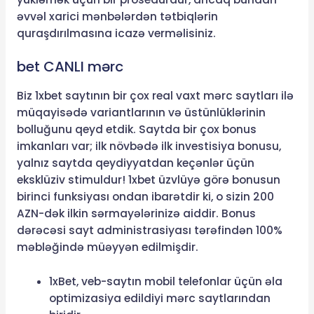
əvvəl xarici mənbələrdən tətbiqlərin
quraşdırılmasına icazə verməlisiniz.
bet CANLI mərc
Biz 1xbet saytının bir çox real vaxt mərc saytları ilə
müqayisədə variantlarının və üstünlüklərinin
bolluğunu qeyd etdik. Saytda bir çox bonus
imkanları var; ilk növbədə ilk investisiya bonusu,
yalnız saytda qeydiyyatdan keçənlər üçün
eksklüziv stimuldur! 1xbet üzvlüyə görə bonusun
birinci funksiyası ondan ibarətdir ki, o sizin 200
AZN-dək ilkin sərmayələrinizə aiddir. Bonus
dərəcəsi sayt administrasiyası tərəfindən 100%
məbləğində müəyyən edilmişdir.
1xBet, veb-saytın mobil telefonlar üçün əla
optimizasiya edildiyi mərc saytlarından