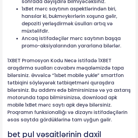
sonrada dəyişdirə bilmiyəcəksiniz.
1xBet mərc saytının aspektlərindən biri,
hansılar ki, bukmеykеrlərin xoşuna gəlir,
depoziti yerləşdirmək üsulları artıq və
müxtəlifdir.
Ancaq istifadəçilər mərc saytının başqa
promo-aksiyalarından yararlana bilərlər.
1XBET Promosyon Kodu Necə istifadə 1XBET
araşdırma sualları cavabını məqaləmizdə tapa
bilərsiniz. Əvvəlcə “1xbet mobile yukle” smartfon
tətbiqini söyləyərək tətbiqetməni quraşdıra
bilərsiniz. Bu addımı edə bilmirsinizsə və ya axtarış
motorunda tapa bilmirsinizsə, download apk
mobile 1xBet mərc saytı apk deyə bilərsiniz.
Proqramın funksionallığı və dizaynı istifadəçilərin
əsas saytda gördüklərinə tam uyğun gəlir.
bet pul vəsaitlərinin daxil