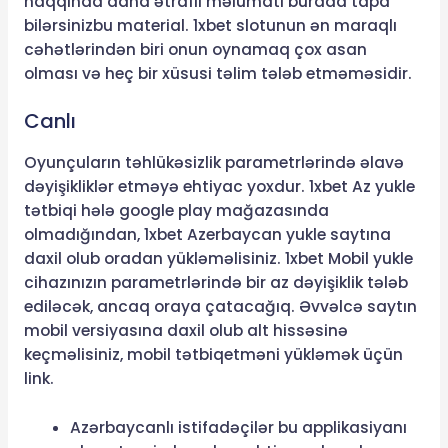
haqqında daha ətraflı məlumatı burada tapa
bilərsinizbu material. 1xbet slotunun ən maraqlı
cəhətlərindən biri onun oynamaq çox asan
olması və heç bir xüsusi təlim tələb etməməsidir.
Canlı
Oyunçuların təhlükəsizlik parametrlərində əlavə
dəyişikliklər etməyə ehtiyac yoxdur. 1xbet Az yukle
tətbiqi hələ google play mağazasında
olmadığından, 1xbet Azerbaycan yukle saytına
daxil olub oradan yükləməlisiniz. 1xbet Mobil yukle
cihazınızın parametrlərində bir az dəyişiklik tələb
ediləcək, ancaq oraya çatacağıq. Əvvəlcə saytın
mobil versiyasına daxil olub alt hissəsinə
keçməlisiniz, mobil tətbiqetməni yükləmək üçün
link.
Azərbaycanlı istifadəçilər bu applikasiyanı