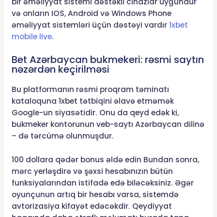
bir əməliyyat sistemi dəstəkli cihazlar uyğundur
və onların IOS, Android və Windows Phone
əməliyyat sistemləri üçün dəstəyi vardır
1xbet
mobile live
.
Bet Azərbaycan bukmekeri: rəsmi saytın
nəzərdən keçirilməsi
Bu platformanın rəsmi proqram təminatı
kataloquna 1xbet tətbiqini əlavə etməmək
Google-un siyasətidir. Onu da qeyd edək ki,
bukmeker kontorunun veb-saytı Azərbaycan dilinə
– də tərcümə olunmuşdur.
100 dollara qədər bonus əldə edin Bundan sonra,
mərc yerləşdirə və şəxsi hesabınızın bütün
funksiyalarından istifadə edə biləcəksiniz. Əgər
oyunçunun artıq bir hesabı varsa, sistemdə
avtorizasiya kifayət edəcəkdir. Qeydiyyat