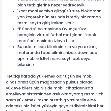
olan tətbiqlərinə nəzər yetirəcəyik.
1xbet mobi versiya güzgüsü sizə bloklamanı
yan keçərək gün ərzində istədiyiniz zaman
rəsmi sayta giriş imkanı verir.
“E Sports” bölməsində Oyunçu-üzv
həmçinin virtual futbol matçlarını “canlı
mərc”bölməsində izləyə bilər.
Bu addımı edə bilmirsinizsə və ya axtarış
motorunda tapa bilmirsinizsə, download
apk mobile 1xBet mərc saytı apk deyə
bilərsiniz.
Tətbiqi harada yükləmək olar üçün isə mobil
cihazlarınız üçün mağazadan pulsuz olaraq
yükləyə bilərsiniz. Siz də mobil cihazlarınızda
əməliyyat sistemindən asılı olmayaraq rəsmi veb
saytı yükləmək imkanını tətbiq vasitəsilə əldə
edəcəksiniz. 1xBet yükləyin qeyd etdiyimiz kimi hər