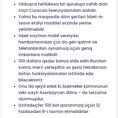
Olduqca təhlükəsiz bir quruluşa sahib olan
sayt Curacao lisenziyasından asılıdır.
Yalnız bu məqsədlə dövr şərtləri 1xbet-in
təsvir etdiyi müddət ərzində yerinə
yetirilməlidir.
1xbet saytının mobil versiyası
həmkarlarından çox da geri qalmır və
telefonlardan oynamaq üçün geniş
imkanlara malikdir.
100 dollara qədər bonus əldə edin Bundan
sonra, mərc yerləşdirə və şəxsi hesabınızın
bütün funksiyalarından istifadə edə
biləcəksiniz.
Onu da qeyd edək ki, bukmeker kontorunun
veb-saytı Azərbaycan dilinə – də tərcümə
olunmuşdur.
İstifadəçilər 100 bal qazanmaq üçün 12
hadisədən 8-i təxmin etməlidirlər.