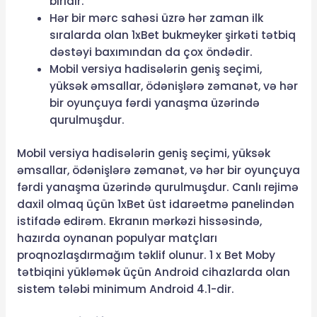
biridir.
Hər bir mərc sahəsi üzrə hər zaman ilk
sıralarda olan 1xBet bukmeyker şirkəti tətbiq
dəstəyi baxımından da çox öndədir.
Mobil versiya hadisələrin geniş seçimi,
yüksək əmsallar, ödənişlərə zəmanət, və hər
bir oyunçuya fərdi yanaşma üzərində
qurulmuşdur.
Mobil versiya hadisələrin geniş seçimi, yüksək
əmsallar, ödənişlərə zəmanət, və hər bir oyunçuya
fərdi yanaşma üzərində qurulmuşdur. Canlı rejimə
daxil olmaq üçün 1xBet üst idarəetmə panelindən
istifadə edirəm. Ekranın mərkəzi hissəsində,
hazırda oynanan populyar matçları
proqnozlaşdırmağım təklif olunur. 1 x Bet Moby
tətbiqini yükləmək üçün Android cihazlarda olan
sistem tələbi minimum Android 4.1-dir.