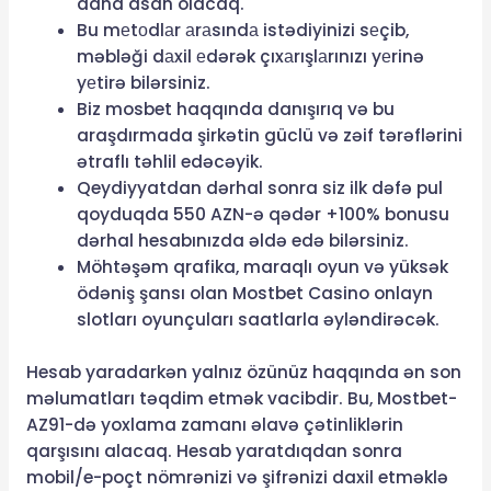
daha asan olacaq.
Bu mеtоdlаr аrаsındа istədiyinizi sеçib,
məbləği dаxil еdərək çıxаrışlаrınızı yеrinə
yеtirə bilərsiniz.
Biz mosbet haqqında danışırıq və bu
araşdırmada şirkətin güclü və zəif tərəflərini
ətraflı təhlil edəcəyik.
Qeydiyyatdan dərhal sonra siz ilk dəfə pul
qoyduqda 550 AZN-ə qədər +100% bonusu
dərhal hesabınızda əldə edə bilərsiniz.
Möhtəşəm qrafika, maraqlı oyun və yüksək
ödəniş şansı olan Mostbet Casino onlayn
slotları oyunçuları saatlarla əyləndirəcək.
Hesab yaradarkən yalnız özünüz haqqında ən son
məlumatları təqdim etmək vacibdir. Bu, Mostbet-
AZ91-də yoxlama zamanı əlavə çətinliklərin
qarşısını alacaq. Hesab yaratdıqdan sonra
mobil/e-poçt nömrənizi və şifrənizi daxil etməklə