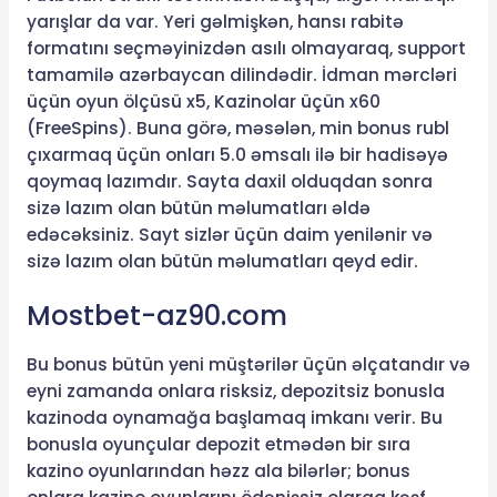
yarışlar da var. Yeri gəlmişkən, hansı rabitə
formatını seçməyinizdən asılı olmayaraq, support
tamamilə azərbaycan dilindədir. İdman mərcləri
üçün oyun ölçüsü x5, Kazinolar üçün x60
(FreeSpins). Buna görə, məsələn, min bonus rubl
çıxarmaq üçün onları 5.0 əmsalı ilə bir hadisəyə
qoymaq lazımdır. Sayta daxil olduqdan sonra
sizə lazım olan bütün məlumatları əldə
edəcəksiniz. Sayt sizlər üçün daim yenilənir və
sizə lazım olan bütün məlumatları qeyd edir.
Mostbet-az90.com
Bu bonus bütün yeni müştərilər üçün əlçatandır və
eyni zamanda onlara risksiz, depozitsiz bonusla
kazinoda oynamağa başlamaq imkanı verir. Bu
bonusla oyunçular depozit etmədən bir sıra
kazino oyunlarından həzz ala bilərlər; bonus