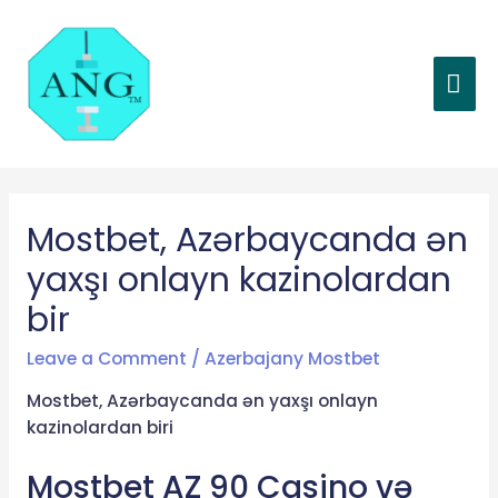
Mostbet, Azərbaycanda ən
yaxşı onlayn kazinolardan
bir
Leave a Comment
/
Azerbajany Mostbet
Mostbet, Azərbaycanda ən yaxşı onlayn
kazinolardan biri
Mostbet AZ 90 Casino və