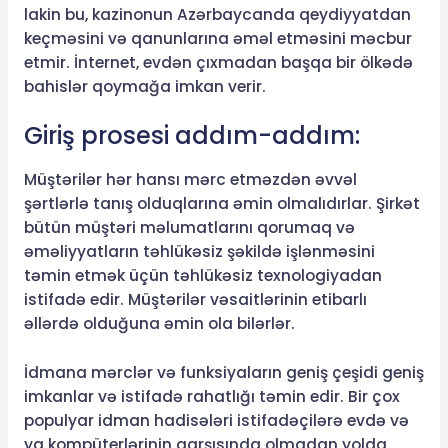
lakin bu, kazinonun Azərbaycanda qeydiyyatdan
keçməsini və qanunlarına əməl etməsini məcbur
etmir. İnternet, evdən çıxmadan başqa bir ölkədə
bahislər qoymağa imkan verir.
Giriş prosesi addım-addım:
Müştərilər hər hansı mərc etməzdən əvvəl
şərtlərlə tanış olduqlarına əmin olmalıdırlar. Şirkət
bütün müştəri məlumatlarını qorumaq və
əməliyyatların təhlükəsiz şəkildə işlənməsini
təmin etmək üçün təhlükəsiz texnologiyadan
istifadə edir. Müştərilər vəsaitlərinin etibarlı
əllərdə olduğuna əmin ola bilərlər.
İdmana mərclər və funksiyaların geniş çeşidi geniş
imkanlar və istifadə rahatlığı təmin edir. Bir çox
populyar idman hadisələri istifadəçilərə evdə və
ya kompüterlərinin qarşısında olmadan yolda