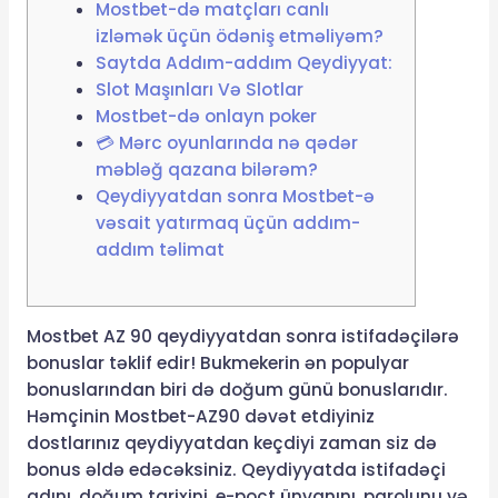
Mostbet-də matçları canlı
izləmək üçün ödəniş etməliyəm?
Saytda Addım-addım Qeydiyyat:
Slot Maşınları Və Slotlar
Mostbet-də onlayn poker
💳 Mərc oyunlarında nə qədər
məbləğ qazana bilərəm?
Qeydiyyatdan sonra Mostbet-ə
vəsait yatırmaq üçün addım-
addım təlimat
Mostbet AZ 90 qeydiyyatdan sonra istifadəçilərə
bonuslar təklif edir! Bukmekerin ən populyar
bonuslarından biri də doğum günü bonuslarıdır.
Həmçinin Mostbet-AZ90 dəvət etdiyiniz
dostlarınız qeydiyyatdan keçdiyi zaman siz də
bonus əldə edəcəksiniz. Qeydiyyatda istifadəçi
adını, doğum tarixini, e-poçt ünvanını, parolunu və