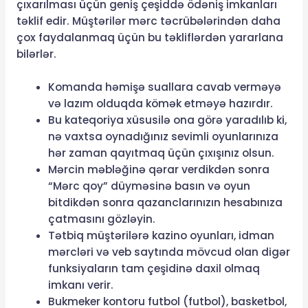
çıxarılması üçün geniş çeşiddə ödəniş imkanları
təklif edir. Müştərilər mərc təcrübələrindən daha
çox faydalanmaq üçün bu təkliflərdən yararlana
bilərlər.
Komanda həmişə suallara cavab verməyə
və lazım olduqda kömək etməyə hazırdır.
Bu kateqoriya xüsusilə ona görə yaradılıb ki,
nə vaxtsa oynadığınız sevimli oyunlarınıza
hər zaman qayıtmaq üçün çıxışınız olsun.
Mərcin məbləğinə qərar verdikdən sonra
“Mərc qoy” düyməsinə basın və oyun
bitdikdən sonra qazanclarınızın hesabınıza
çatmasını gözləyin.
Tətbiq müştərilərə kazino oyunları, idman
mərcləri və veb saytında mövcud olan digər
funksiyaların tam çeşidinə daxil olmaq
imkanı verir.
Bukmeker kontoru futbol (futbol), basketbol,