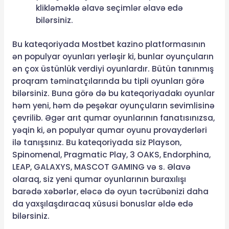
klikləməklə əlavə seçimlər əlavə edə
bilərsiniz.
Bu kateqoriyada Mostbet kazino platformasının
ən populyar oyunları yerləşir ki, bunlar oyunçuların
ən çox üstünlük verdiyi oyunlardır. Bütün tanınmış
proqram təminatçılarında bu tipli oyunları görə
bilərsiniz. Buna görə də bu kateqoriyadakı oyunlar
həm yeni, həm də peşəkar oyunçuların sevimlisinə
çevrilib. Əgər arıt qumar oyunlarının fanatısınızsa,
yəqin ki, ən populyar qumar oyunu provayderləri
ilə tanışsınız. Bu kateqoriyada siz Playson,
Spinomenal, Pragmatic Play, 3 OAKS, Endorphina,
LEAP, GALAXYS, MASCOT GAMING və s. Əlavə
olaraq, siz yeni qumar oyunlarının buraxılışı
barədə xəbərlər, eləcə də oyun təcrübənizi daha
da yaxşılaşdıracaq xüsusi bonuslar əldə edə
bilərsiniz.