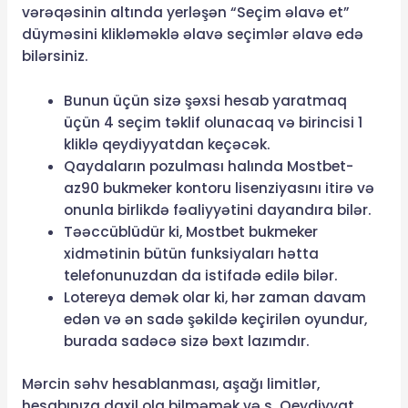
vərəqəsinin altında yerləşən “Seçim əlavə et”
düyməsini klikləməklə əlavə seçimlər əlavə edə
bilərsiniz.
Bunun üçün sizə şəxsi hesab yaratmaq
üçün 4 seçim təklif olunacaq və birincisi 1
kliklə qeydiyyatdan keçəcək.
Qaydaların pozulması halında Mostbet-
az90 bukmeker kontoru lisenziyasını itirə və
onunla birlikdə fəaliyyətini dayandıra bilər.
Təəccüblüdür ki, Mostbet bukmeker
xidmətinin bütün funksiyaları hətta
telefonunuzdan da istifadə edilə bilər.
Lotereya demək olar ki, hər zaman davam
edən və ən sadə şəkildə keçirilən oyundur,
burada sadəcə sizə bəxt lazımdır.
Mərcin səhv hesablanması, aşağı limitlər,
hesabınıza daxil ola bilməmək və s. Qeydiyyat