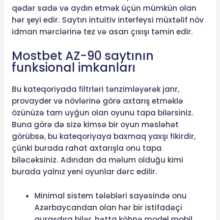
qədər sadə və aydın etmək üçün mümkün olan
hər şeyi edir. Saytın intuitiv interfeysi müxtəlif növ
idman mərclərinə tez və asan çıxışı təmin edir.
Mostbet AZ-90 saytının
funksional imkanları
Bu kateqoriyada filtrləri tənzimləyərək janr,
provayder və növlərinə görə axtarış etməklə
özünüzə tam uyğun olan oyunu tapa bilərsiniz.
Buna görə də sizə kimsə bir oyun məsləhət
görübsə, bu kateqoriyaya baxmaq yaxşı fikirdir,
çünki burada rahat axtarışla onu tapa
biləcəksiniz. Adından da məlum olduğu kimi
burada yalnız yeni oyunlar dərc edilir.
Minimal sistem tələbləri sayəsində onu
Azərbaycandan olan hər bir istifadəçi
quraşdıra bilər, hətta köhnə model mobil