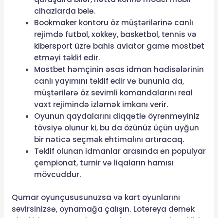
cihazlarda belə.
Bookmaker kontoru öz müştərilərinə canlı
rejimdə futbol, xokkey, basketbol, tennis və
kibersport üzrə bahis aviator game mostbet
etməyi təklif edir.
Mostbet həmçinin əsas idman hadisələrinin
canlı yayımını təklif edir və bununla da,
müştərilərə öz sevimli komandalarını real
vaxt rejimində izləmək imkanı verir.
Oyunun qaydalarını diqqətlə öyrənməyiniz
tövsiyə olunur ki, bu da özünüz üçün uyğun
bir nəticə seçmək ehtimalını artıracaq.
Təklif olunan idmanlar arasında ən populyar
çempionat, turnir və liqaların hamısı
mövcuddur.
Qumar oyunçususunuzsa və kart oyunlarını
sevirsinizsə, oynamağa çalışın. Lotereya demək