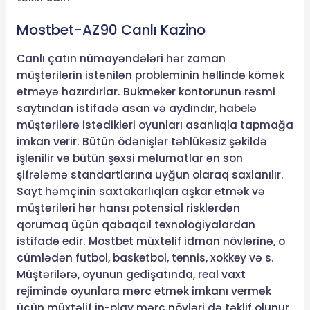
Mostbet-AZ90 Canlı Kazi̇no
Canlı çatın nümayəndələri hər zaman
müştərilərin istənilən probleminin həllində kömək
etməyə hazırdırlar. Bukmeker kontorunun rəsmi
saytından istifadə asan və aydındır, habelə
müştərilərə istədikləri oyunları asanlıqla tapmağa
imkan verir. Bütün ödənişlər təhlükəsiz şəkildə
işlənilir və bütün şəxsi məlumatlar ən son
şifrələmə standartlarına uyğun olaraq saxlanılır.
Sayt həmçinin saxtakarlıqları aşkar etmək və
müştəriləri hər hansı potensial risklərdən
qorumaq üçün qabaqcıl texnologiyalardan
istifadə edir. Mostbet müxtəlif idman növlərinə, o
cümlədən futbol, ​​basketbol, ​​tennis, xokkey və s.
Müştərilərə, oyunun gedişatında, real vaxt
rejimində oyunlara mərc etmək imkanı vermək
üçün müxtəlif in-play mərc növləri də təklif olunur.