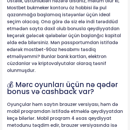
Üstəlik, üstünlükləri nəzərə alsanız, məlum olur ki,
Mostbet bukmeker kontoru öz hobbisi ilə pul
qazanmağa başlamaq istəyənlər üçün ideal
seçim olacaq. Ona görə də siz elə indi tərəddüd
etmədən sayta daxil olub bonusla qeydiyyatdan
keçərək gələcək qələbələr üçün başlanğıc kapital
əldə edə bilərsiniz. Mən passportumdan istifadə
edərək mostbet-90az hesabımı təsdiq
etməliyəmmi? Bunlar bank kartları, elektron
cüzdanlar və kriptovalyutalar olaraq təsnif
olunmuşdur.
💰 Mərc oyunları üçün nə qədər
bonus və cashback var?
Oyunçular həm saytın brauzer versiyası, həm də
mobil proqramdan istifadə etməklə qeydiyyatdan
keçə bilərlər. Mobil proqram 4 əsas qeydiyyat
metodunu təqdim edir, brauzer versiyasında isə