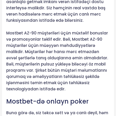
asanlıqla getmək imkanı verən istifadəçi dostu
interfeysə malikdir. Siz həmçinin real vaxtda baş
verən hadisələrə mərc etmək üçün canlı mərc
funksiyasından istifadə edə bilərsiniz.
Mostbet AZ-90 müştəriləri üçün müxtəlif bonuslar
və promosyonlar təklif edir. Bəli, Mostbet AZ-90
müştərilər üçün müəyyən məhdudiyyətlərə
malikdir. Müştərilər hər hansı mərc etməzdən
əvvəl şərtlərlə tanış olduqlarına əmin olmalıdırlar.
Bəli, müştərilərin pulsuz yükləyə biləcəyi öz mobil
proqramı var. Şirkət bütün müştəri məlumatlarını
qorumaq və əməliyyatların təhlükəsiz şəkildə
işlənməsini təmin etmək üçün təhlükəsiz
texnologiyadan istifadə edir.
Mostbet-də onlayn poker
Buna görə də, siz təkcə xətt və ya canlı deyil, həm