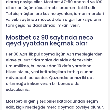
olaraq dəyişə bilər. Mostbet AZ-90 Android və iOS
cihazları üçün xüsusi mobil proqram təklif edir.
Tətbiq müştərilərə kazino oyunları, idman mərcləri
və veb saytında mövcud olan digər funksiyaların
tam çeşidinə daxil olmaq imkanı verir.
Mostbet az 90 saytında necə
qeydiyyatdan keçmək olar
Hər 30 AZN-lik pul qoyma üçün AZN məbləğlərdən
əlavə pulsuz fırlatmalar da əldə edəcəksiniz.
Ümumilikdə, bu bonusdan 10 dəfə yararlana
bilərsiniz, bu, yeni istifadəçilərə tətbiq olunan
müvəqqəti bonusdur. Qazandıqlarınızı iki qat
artırmağa imkan verən bir bonus əldə
edəcəksiniz.
Mostbet-in geniş tədbirlər kataloqundan seçim
edib, kiçik məbləğdə mərc qoymaq tövsiyə olunur.