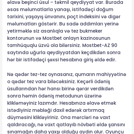
əlavə beşinci üsul – təkmil qeydiyyat var. Burada
əsas məlumatlarla yanaşı, istifadəçi doğum
tarixini, yaşayış ünvanını, poçt indeksini və digər
məlumatları göstərir. Bu sadə addımları yerinə
yetirməklə siz asanlıqla və tez bukmeker
kontorunun və Mostbet onlayn kazinosunun
tamhüquqlu üzvü ola bilərsiniz. Mostbet-AZ 90
saytında uğurla qeydiyyatdan keçdikdən sonra
hər bir istifadəçi şəxsi hesabına giriş əldə edir.
Nə qədər tez-tez oynasanız, qumarın mahiyyətinə
o qədər tez vara biləcəksiniz. Keçərli ödəniş
üsullarından hər hansı birinə qərar verdikdən
sonra həmin ödəniş metodunun üzərinə
klikləməyiniz lazımdır. Hesabınıza əlavə etmək
istədiyiniz məbləği daxil edərək artırmaq
düyməsini klikləyiriniz. Ona mərcləri nə vaxt
qaldıracağı, nə vaxt qatlayıb növbəti əldə şansını
sınamağın daha yaxşı olduğu aydın olur. Oyunçu