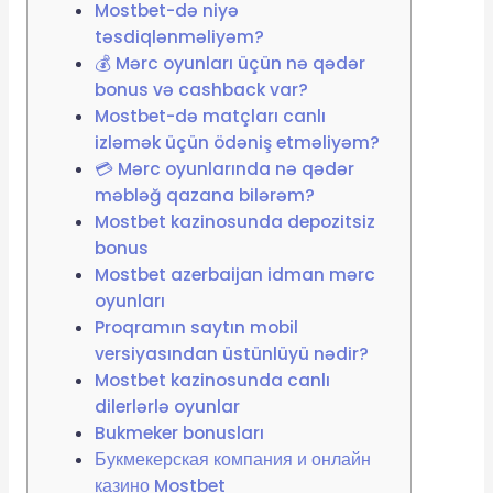
Mostbet-də niyə
təsdiqlənməliyəm?
💰 Mərc oyunları üçün nə qədər
bonus və cashback var?
Mostbet-də matçları canlı
izləmək üçün ödəniş etməliyəm?
💳 Mərc oyunlarında nə qədər
məbləğ qazana bilərəm?
Mostbet kazinosunda depozitsiz
bonus
Mostbet azerbaijan idman mərc
oyunları
Proqramın saytın mobil
versiyasından üstünlüyü nədir?
Mostbet kazinosunda canlı
dilerlərlə oyunlar
Bukmeker bonusları
Букмекерская компания и онлайн
казино Mostbet