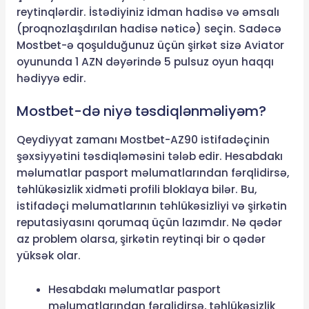
reytinqlərdir. İstədiyiniz idman hadisə və əmsalı
(proqnozlaşdırılan hadisə nəticə) seçin. Sadəcə
Mostbet-ə qoşulduğunuz üçün şirkət sizə Aviator
oyununda 1 AZN dəyərində 5 pulsuz oyun haqqı
hədiyyə edir.
Mostbet-də niyə təsdiqlənməliyəm?
Qeydiyyat zamanı Mostbet-AZ90 istifadəçinin
şəxsiyyətini təsdiqləməsini tələb edir. Hesabdakı
məlumatlar pasport məlumatlarından fərqlidirsə,
təhlükəsizlik xidməti profili bloklaya bilər. Bu,
istifadəçi məlumatlarının təhlükəsizliyi və şirkətin
reputasiyasını qorumaq üçün lazımdır. Nə qədər
az problem olarsa, şirkətin reytinqi bir o qədər
yüksək olar.
Hesabdakı məlumatlar pasport
məlumatlarından fərqlidirsə, təhlükəsizlik