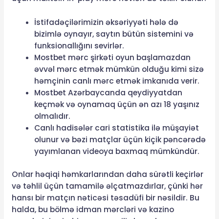
İstifadəçilərimizin əksəriyyəti hələ də
bizimlə oynayır, saytın bütün sistemini və
funksionallığını sevirlər.
Mostbet mərc şirkəti oyun başlamazdan
əvvəl mərc etmək mümkün olduğu kimi sizə
həmçinin canlı mərc etmək imkanıda verir.
Mostbet Azərbaycanda qeydiyyatdan
keçmək və oynamaq üçün ən azı 18 yaşınız
olmalıdır.
Canlı hadisələr cari statistika ilə müşayiət
olunur və bəzi matçlar üçün kiçik pəncərədə
yayımlanan videoya baxmaq mümkündür.
Onlar həqiqi həmkarlarından daha sürətli keçirlər
və təhlil üçün tamamilə əlçatmazdırlar, çünki hər
hansı bir matçın nəticəsi təsadüfi bir nəsildir. Bu
halda, bu bölmə idman mərcləri və kazino