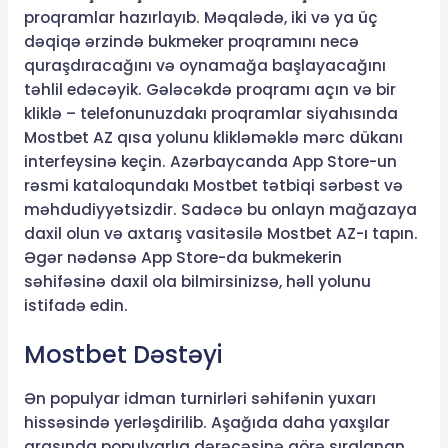
proqramlar hazırlayıb. Məqalədə, iki və ya üç
dəqiqə ərzində bukmeker proqramını necə
quraşdıracağını və oynamağa başlayacağını
təhlil edəcəyik. Gələcəkdə proqramı açın və bir
kliklə – telefonunuzdakı proqramlar siyahısında
Mostbet AZ qısa yolunu klikləməklə mərc dükanı
interfeysinə keçin. Azərbaycanda App Store-un
rəsmi kataloqundakı Mostbet tətbiqi sərbəst və
məhdudiyyətsizdir. Sadəcə bu onlayn mağazaya
daxil olun və axtarış vasitəsilə Mostbet AZ-ı tapın.
Əgər nədənsə App Store-da bukmekerin
səhifəsinə daxil ola bilmirsinizsə, həll yolunu
istifadə edin.
Mostbet Dəstəyi
Ən populyar idman turnirləri səhifənin yuxarı
hissəsində yerləşdirilib. Aşağıda daha yaxşılar
arasında populyarlıq dərəcəsinə görə sıralanan