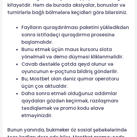
kifayətdir. Həm də burada aksiyalar, bonuslar və
turnirlərlə bağlı bölmələrə keçidləri görə bilərsiniz.
Faylların quraşdırılması paketini yüklədikdən
sonra istifadəçi quraşdırma prosesinə
başlamalıdır.
Bunu etmək üçün maus kursoru slota
yönəlməli və demo düyməsi kliklənməlidir.
Cavab dəstəklə çatda qeyd olunur və
oyuncunun e-poçtuna bildiriş göndərilir.
Bu, Mostbet olan dəniz qumar operatoru
üçün çox aktualdır.
Daha sonra etməli olduğunuz addımlar
qaydaları gözdən keçirmək, razılaşmanı
təsdiqləmək və promo kodu əlavə
etməyinizdir.
Bunun yanında, bukmeker öz sosial şəbəkələrində