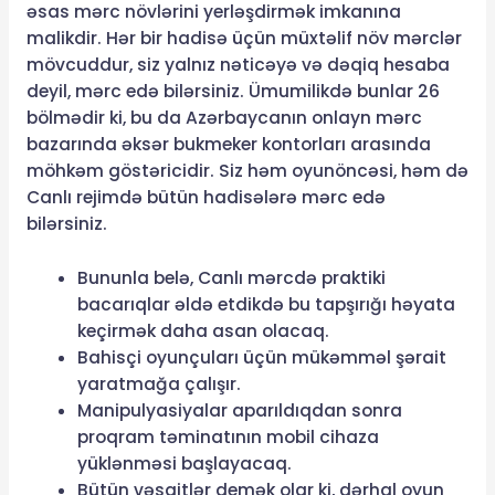
əsas mərc növlərini yerləşdirmək imkanına
malikdir. Hər bir hadisə üçün müxtəlif növ mərclər
mövcuddur, siz yalnız nəticəyə və dəqiq hesaba
deyil, mərc edə bilərsiniz. Ümumilikdə bunlar 26
bölmədir ki, bu da Azərbaycanın onlayn mərc
bazarında əksər bukmeker kontorları arasında
möhkəm göstəricidir. Siz həm oyunöncəsi, həm də
Canlı rejimdə bütün hadisələrə mərc edə
bilərsiniz.
Bununla belə, Canlı mərcdə praktiki
bacarıqlar əldə etdikdə bu tapşırığı həyata
keçirmək daha asan olacaq.
Bahisçi oyunçuları üçün mükəmməl şərait
yaratmağa çalışır.
Manipulyasiyalar aparıldıqdan sonra
proqram təminatının mobil cihaza
yüklənməsi başlayacaq.
Bütün vəsaitlər demək olar ki, dərhal oyun