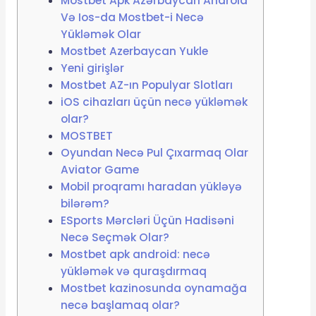
Mostbet Apk Azərbaycan Android
Və Ios-da Mostbet-i Necə
Yükləmək Olar
Mostbet Azerbaycan Yukle
Yeni girişlər
Mostbet AZ-ın Populyar Slotları
iOS cihazları üçün necə yükləmək
olar?
MOSTBET
Oyundan Necə Pul Çıxarmaq Olar
Aviator Game
Mobil proqramı haradan yükləyə
bilərəm?
ESports Mərcləri Üçün Hadisəni
Necə Seçmək Olar?
Mostbet apk android: necə
yükləmək və quraşdırmaq
Mostbet kazinosunda oynamağa
necə başlamaq olar?