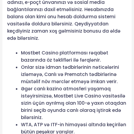
adınızı, e-poçt ünvanınızı və sosial media
bağlantılarınızı daxil etməlisiniz. Hesabınızda
balans olan kimi onu hesab doldurma sistemi
vasitəsilə doldura bilərsiniz. Qeydiyyatdan
keçdiyiniz zaman xoş gəlmisiniz bonusu da əldə
edə bilərsiniz.
Mostbet Casino platforması rəqabət
bazarında öz təklifləri ilə fərqlənir.
Onlar sizə idman tədbirlərinin nəticələrini
izləməyə, Canlı və Prematch tədbirlərinə
müxtəlif növ mərclər etməyə imkan verir.
Əgər canlı kazino atmosferi yaşamaq
istəyirsinizsə, Mostbet Live Casino vasitəsilə
sizin üçün ayrılmış olan 100-ə yaxın otaqdan
birini seçib oyunda canlı olaraq iştirak edə
bilərsiniz.
WTA, ATP və ITF-in himayəsi altında keçirilən
bütün peşəkar yarışlar.