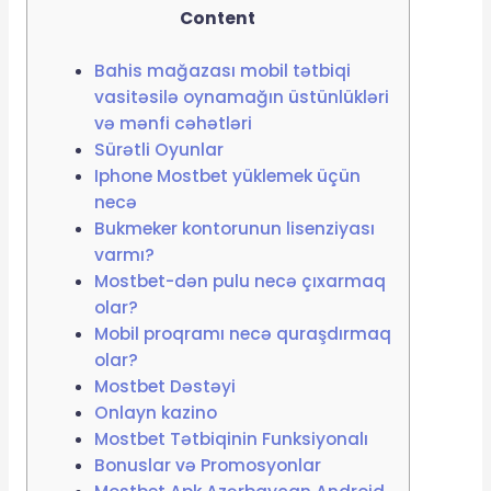
Content
Bahis mağazası mobil tətbiqi
vasitəsilə oynamağın üstünlükləri
və mənfi cəhətləri
Sürətli Oyunlar
Iphone Mostbet yüklemek üçün
necə
Bukmeker kontorunun lisenziyası
varmı?
Mostbet-dən pulu necə çıxarmaq
olar?
Mobil proqramı necə quraşdırmaq
olar?
Mostbet Dəstəyi
Onlayn kazino
Mostbet Tətbiqinin Funksiyonalı
Bonuslar və Promosyonlar