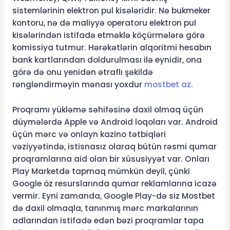
sistemlərinin elektron pul kisələridir. Nə bukmeker
kontoru, nə də maliyyə operatoru elektron pul
kisələrindən istifadə etməklə köçürmələrə görə
komissiya tutmur. Hərəkətlərin alqoritmi hesabın
bank kartlarından doldurulması ilə eynidir, ona
görə də onu yenidən ətraflı şəkildə
rəngləndirməyin mənası yoxdur
mostbet az
.
Proqramı yükləmə səhifəsinə daxil olmaq üçün
düymələrdə Apple və Android loqoları var. Android
üçün mərc və onlayn kazino tətbiqləri
vəziyyətində, istisnasız olaraq bütün rəsmi qumar
proqramlarına aid olan bir xüsusiyyət var. Onları
Play Marketdə tapmaq mümkün deyil, çünki
Google öz resurslarında qumar reklamlarına icazə
vermir. Eyni zamanda, Google Play-də siz Mostbet
də daxil olmaqla, tanınmış mərc markalarının
adlarından istifadə edən bəzi proqramlar tapa