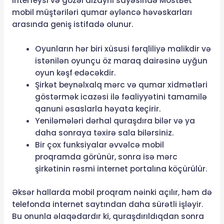
interfeysi və gözəl dizaynı sayəsində MostBet
mobil müştəriləri qumar əyləncə həvəskarları
arasında geniş istifadə olunur.
Oyunların hər biri xüsusi fərqliliyə malikdir və
istənilən oyunçu öz maraq dairəsinə uyğun
oyun kəşf edəcəkdir.
Şirkət beynəlxalq mərc və qumar xidmətləri
göstərmək icazəsi ilə fəaliyyətini tamamilə
qanuni əsaslarla həyata keçirir.
Yeniləmələri dərhal quraşdıra bilər və ya
daha sonraya təxirə sala bilərsiniz.
Bir çox funksiyalar əvvəlcə mobil
proqramda görünür, sonra isə mərc
şirkətinin rəsmi internet portalına köçürülür.
Əksər hallarda mobil proqram nəinki açılır, həm də
telefonda internet saytından daha sürətli işləyir.
Bu onunla əlaqədardır ki, quraşdırıldıqdan sonra