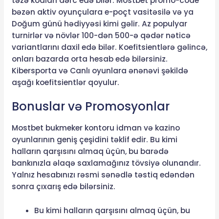
təzə kodları dərc edə bilər. Mostbet promo-code
bəzən aktiv oyunçulara e-poçt vasitəsilə və ya
Doğum günü hədiyyəsi kimi gəlir. Az populyar
turnirlər və növlər 100-dən 500-ə qədər nəticə
variantlarını daxil edə bilər. Koefitsientlərə gəlincə,
onları bazarda orta hesab edə bilərsiniz.
Kibersporta və Canlı oyunlara ənənəvi şəkildə
aşağı koefitsientlər qoyulur.
Bonuslar və Promosyonlar
Mostbet bukmeker kontoru idman və kazino
oyunlarının geniş çeşidini təklif edir. Bu kimi
halların qarşısını almaq üçün, bu barədə
bankınızla əlaqə saxlamağınız tövsiyə olunandır.
Yalnız hesabınızı rəsmi sənədlə təstiq edəndən
sonra çıxarış edə bilərsiniz.
Bu kimi halların qarşısını almaq üçün, bu