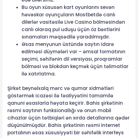
Bu oyun xüsusən kart oyunlarını sevən
həvəskar oyunçuların Mostbetdə canlı
dilerlər vasitəsilə Live Casino bölməsindən
canlı olaraq pul uduşu üçün öz bəxtlərini
sınamaları məqsədilə yaradılmışdır.
Əsas menyunun üstündə saytın idarə
edilməsi düymələri var – əmsal formatının
seçimi, səhifənin dil versiyası, proqramlar
bölməsi və blokdan keçmək üçün təlimatlar
ilə xatırlatma.
Şirkət beynəlxalq mərc və qumar xidmətləri
göstərmək icazəsi ilə fəaliyyətini tamamilə
qanuni əsaslarla həyata keçirir. Bahis şirkətinin
rəsmi saytının funksionallığı və onun mobil
cihazlar üçün tətbiqləri ən xırda detallarına qədər
düşünülmüşdür. Bahis şirkətinin rəsmi internet
portalının əsas xüsusiyyəti bir səhifəlik interfeys