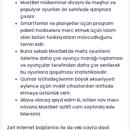
MostBet mükəmməl dizaynı ilə məşhur və
populyar oyunları ön səhifədə qarşınıza
çıxarır.
Smartfonlar və planşetlər üçün proqram
paketi hadisələrə mərc etmək üçün lazım
olan bütün funksiyaların mövcudluğunu
təmin edir.
Buna səbəb Mostbetdə məhz oyunların
özlərinə daha çox oyunçu marağı toplaması
və oyunçular tərəfindən daha çox sevilərək
bu oyunlara qoşulması statistikasıdır.
Qumar istifadəçilərinin böyük əksəriyyəti
əyləncə üçün mobil cihazlardan istifadə
etməyə üstünlük verir.
Əlavə olaraq qeyd edim ki, istilən növ mərc
növünü Mostbet-az90.com saytında edə
bilərsiniz.
Zəif internet bağlantısı ilə də veb sayta daxil