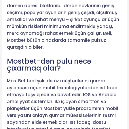
domen adresi bloklanıb. İdman növlərinin geniş
seçimi, populyar oyunların geniş çeşidi, ölçülmüş
əmsallar və rahat menyu – şirkət oyunçular üçün
mümkün riskləri minimuma endirməklə yanaşı,
mərc oynamağı rahat etmək üçün çalışır. Bəli,
Mostbet bütün cihazlarda tamamilə pulsuz
quraşdırıla bilər.
Mostbet-dən pulu necə
çıxarmaq olar?
MostBet fəal şəkildə öz müştərilərini qumar
əyləncəsi üçün mobil texnologiyalardan istifadə
etməyə təşviq edir və dəvət edir. IOS və Android
əməliyyat sistemləri ilə işləyən smartfon və
planşetlər üçün Mostbet yukle proqramının mobil
versiyasını onlayn qumar müəssisələrinin rəsmi
saytından əldə etmək olar. İstifadəçi dostu