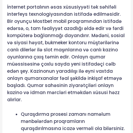
İnternet portalının əsas xüsusiyyəti tək səhifəli
interfeys texnologiyasından istifadə edilməsidir.
Bir oyunçu Mostbet mobil proqramından istifadə
edərsə, o, tam fəaliyyət azadlığı əldə edir və fərdi
kompüterə bağlanmağı dayandırır. Mədəni, sosial
və siyasi həyat, bukmeker kontoru müştərilərinə
canlı dilerlər ilə slot maşınlarına və canlı kazino
oyunlarına çıxış təmin edir. Onlayn qumar
müəssisəsinə çoxlu sayda yeni istifadəçi cəlb
edən şey. Kazinonun yaradılışı ilə eyni vaxtda
onlayn qumarxanalar fəal şəkildə inkişaf etməyə
başladı. Qumar sahəsinin ziyarətçiləri onlayn
kazino və idman mərcləri etməkdən xüsusi həzz
alırlar.
Quraşdırma prosesi zamanı naməlum
mənbələrdən proqramların
quraşdırılmasına icazə verməli ola bilərsiniz.