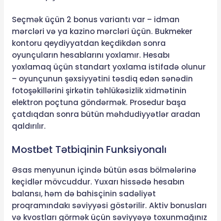
Seçmək üçün 2 bonus variantı var – idman
mərcləri və ya kazino mərcləri üçün. Bukmeker
kontoru qeydiyyatdan keçdikdən sonra
oyunçuların hesablarını yoxlamır. Hesabı
yoxlamaq üçün standart yoxlama istifadə olunur
– oyunçunun şəxsiyyətini təsdiq edən sənədin
fotoşəkillərini şirkətin təhlükəsizlik xidmətinin
elektron poçtuna göndərmək. Prosedur başa
çatdıqdan sonra bütün məhdudiyyətlər aradan
qaldırılır.
Mostbet Tətbiqinin Funksiyonalı
Əsas menyunun içində bütün əsas bölmələrinə
keçidlər mövcuddur. Yuxarı hissədə hesabın
balansı, həm də bahisçinin sadəliyət
proqramındakı səviyyəsi göstərilir. Aktiv bonusları
və kvostları görmək üçün səviyyəyə toxunmağınız