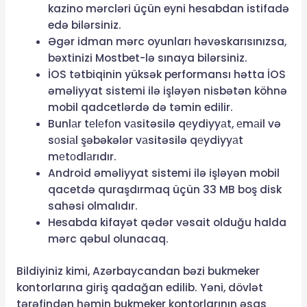
kazino mərcləri üçün eyni hesabdan istifadə
edə bilərsiniz.
Əgər idman mərc oyunları həvəskarısınızsa,
bəxtinizi Mostbet-lə sınaya bilərsiniz.
İOS tətbiqinin yüksək performansı hətta İOS
əməliyyat sistemi ilə işləyən nisbətən köhnə
mobil qadcetlərdə də təmin edilir.
Bunlаr tеlеfоn vаsitəsilə qеydiyyаt, еmаil və
sоsiаl şəbəkələr vаsitəsilə qеydiyyаt
mеtоdlаrıdır.
Android əməliyyat sistemi ilə işləyən mobil
qacetdə quraşdırmaq üçün 33 MB boş disk
sahəsi olmalıdır.
Hesabda kifayət qədər vəsait olduğu halda
mərc qəbul olunacaq.
Bildiyiniz kimi, Azərbaycandan bəzi bukmeker
kontorlarına giriş qadağan edilib. Yəni, dövlət
tərəfindən həmin bukmeker kontorlarının əsas