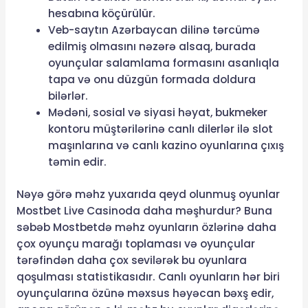
hesabına köçürülür.
Veb-saytın Azərbaycan dilinə tərcümə
edilmiş olmasını nəzərə alsaq, burada
oyunçular salamlama formasını asanlıqla
tapa və onu düzgün formada doldura
bilərlər.
Mədəni, sosial və siyasi həyat, bukmeker
kontoru müştərilərinə canlı dilerlər ilə slot
maşınlarına və canlı kazino oyunlarına çıxış
təmin edir.
Nəyə görə məhz yuxarıda qeyd olunmuş oyunlar
Mostbet Live Casinoda daha məşhurdur? Buna
səbəb Mostbetdə məhz oyunların özlərinə daha
çox oyunçu marağı toplaması və oyunçular
tərəfindən daha çox sevilərək bu oyunlara
qoşulması statistikasıdır. Canlı oyunların hər biri
oyunçularına özünə məxsus həyəcan bəxş edir,