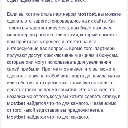
будет идеальным местом для ставок.
Если вы хотите стать партнером Mostbet, вы можете
сделать это, зарегистрировавшись на их сайте. Как
только вы зарегистрируетесь, вам будет назначен
менеджер по работе с клиентами, который поможет
вам пройти весь процесс и ответит на все
интересующие вас вопросы. Кроме того, партнеры
получают доступ к эксклюзивным акциям и бонусам,
которые они могут использовать для увеличения
своей прибыли. Пре-матч означает, что вы можете
сделать ставку на любой вид спорта до начала матча
или события, в то время как ставки live позволяют
делать ставки во время события. Это означает, что
независимо от того, когда вы хотите сделать ставку, в
Mostbet найдется что-то для каждого. Независимо
от того, какой вид ставок вы предпочитаете, в
Mostbet найдется что-то для каждого.