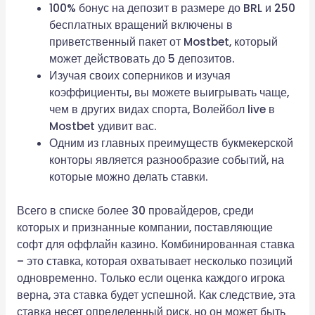
100% бонус на депозит в размере до BRL и 250
бесплатных вращений включены в
приветственный пакет от Mostbet, который
может действовать до 5 депозитов.
Изучая своих соперников и изучая
коэффициенты, вы можете выигрывать чаще,
чем в других видах спорта, Волейбол live в
Mostbet удивит вас.
Одним из главных преимуществ букмекерской
конторы является разнообразие событий, на
которые можно делать ставки.
Всего в списке более 30 провайдеров, среди
которых и признанные компании, поставляющие
софт для оффлайн казино. Комбинированная ставка
– это ставка, которая охватывает несколько позиций
одновременно. Только если оценка каждого игрока
верна, эта ставка будет успешной. Как следствие, эта
ставка несет определенный риск, но он может быть