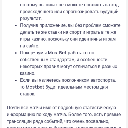
поэтому вы никак не сможете повлиять на ход
происходящего или спрогнозировать будущий
результат.
Получив приложение, вы без проблем сможете
делать те же ставки на спорт и играть в те же
игры казино, поскольку они идентичны играм
на сайте.
Покер-румы MostBet работают по
собственным стандартам, и особенности
некоторых правил могут отличаться в разных
казино.
Если вы являетесь поклонником автоспорта,
то Mostbet будет идеальным местом для
ставок.
Почти все матчи имеют подробную статистическую
информацию по ходу матча. Более того, есть прямые
трансляции ряда событий, что очень похвально,