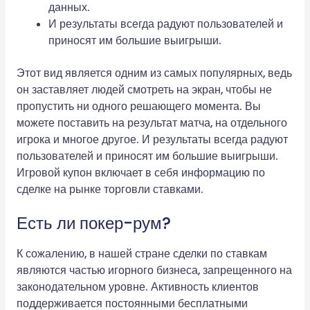
данных.
И результаты всегда радуют пользователей и
приносят им большие выигрыши.
Этот вид является одним из самых популярных, ведь
он заставляет людей смотреть на экран, чтобы не
пропустить ни одного решающего момента. Вы
можете поставить на результат матча, на отдельного
игрока и многое другое. И результаты всегда радуют
пользователей и приносят им большие выигрыши.
Игровой купон включает в себя информацию по
сделке на рынке торговли ставками.
Есть ли покер-рум?
К сожалению, в нашей стране сделки по ставкам
являются частью игорного бизнеса, запрещенного на
законодательном уровне. Активность клиентов
поддерживается постоянными бесплатными