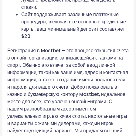
ставки.
Сайт поддерживает различные платежные
процедуры, включая все основные кредитные
карты, ваш минимальный депозит составляет
$20.
Регистрация в Mostbet – это процесс открытия счета
в онлайн организации, занимающейся ставками на
спорт. Обычно это влечет за собой ввод личной
информации, такой как ваше имя, адрес и контактная
информация, а также создание имени пользователя
и пароля для вашего счета. Добро пожаловать в
казино и букмекерскую контору Mostbet, идеальное
место для всех, кто увлечен онлайн-играми. С
нашим разнообразным ассортиментом
увлекательных игр, включая слоты, настольные игры
и варианты с живыми дилерами, каждый игрок
найдет подходящий вариант. Мы придаем высший